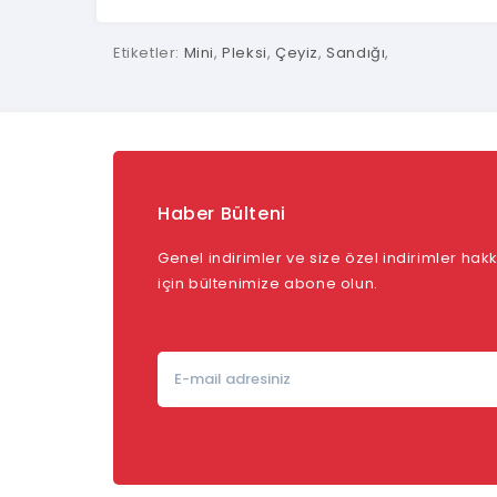
Etiketler:
Mini
,
Pleksi
,
Çeyiz
,
Sandığı
,
Haber Bülteni
Genel indirimler ve size özel indirimler ha
için bültenimize abone olun.